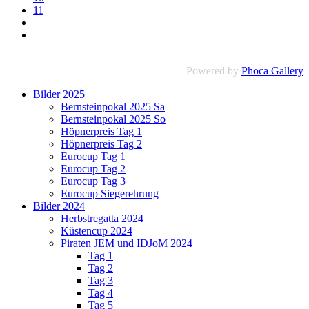
11
Powered by
Phoca Gallery
Bilder 2025
Bernsteinpokal 2025 Sa
Bernsteinpokal 2025 So
Höpnerpreis Tag 1
Höpnerpreis Tag 2
Eurocup Tag 1
Eurocup Tag 2
Eurocup Tag 3
Eurocup Siegerehrung
Bilder 2024
Herbstregatta 2024
Küstencup 2024
Piraten JEM und IDJoM 2024
Tag 1
Tag 2
Tag 3
Tag 4
Tag 5