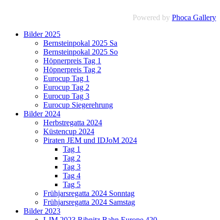
Powered by
Phoca Gallery
Bilder 2025
Bernsteinpokal 2025 Sa
Bernsteinpokal 2025 So
Höpnerpreis Tag 1
Höpnerpreis Tag 2
Eurocup Tag 1
Eurocup Tag 2
Eurocup Tag 3
Eurocup Siegerehrung
Bilder 2024
Herbstregatta 2024
Küstencup 2024
Piraten JEM und IDJoM 2024
Tag 1
Tag 2
Tag 3
Tag 4
Tag 5
Frühjarsregatta 2024 Sonntag
Frühjarsregatta 2024 Samstag
Bilder 2023
LJM 2023 Ribnitz Bahn Europe 420