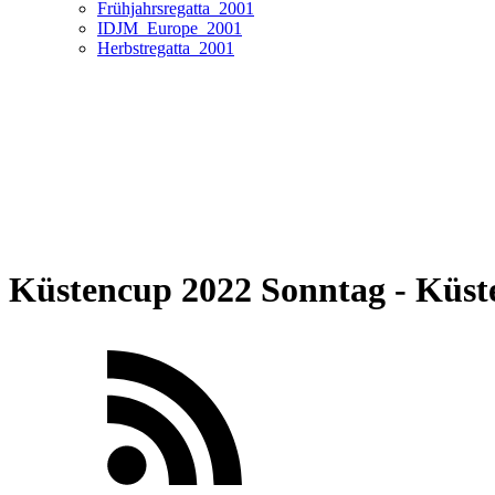
Frühjahrsregatta_2001
IDJM_Europe_2001
Herbstregatta_2001
Küstencup 2022 Sonntag - Küst