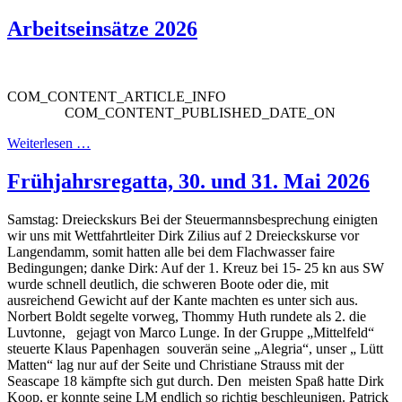
Arbeitseinsätze 2026
COM_CONTENT_ARTICLE_INFO
COM_CONTENT_PUBLISHED_DATE_ON
Weiterlesen …
Frühjahrsregatta, 30. und 31. Mai 2026
Samstag: Dreieckskurs Bei der Steuermannsbesprechung einigten
wir uns mit Wettfahrtleiter Dirk Zilius auf 2 Dreieckskurse vor
Langendamm, somit hatten alle bei dem Flachwasser faire
Bedingungen; danke Dirk: Auf der 1. Kreuz bei 15- 25 kn aus SW
wurde schnell deutlich, die schweren Boote oder die, mit
ausreichend Gewicht auf der Kante machten es unter sich aus.
Norbert Boldt segelte vorweg, Thommy Huth rundete als 2. die
Luvtonne, gejagt von Marco Lunge. In der Gruppe „Mittelfeld“
steuerte Klaus Papenhagen souverän seine „Alegria“, unser „ Lütt
Matten“ lag nur auf der Seite und Christiane Strauss mit der
Seascape 18 kämpfte sich gut durch. Den meisten Spaß hatte Dirk
Koop, er konnte seine LM endlich so richtig beschleunigen. Patrick