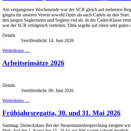
Am vergangenen Wochenende war der SCR gleich auf mehreren Regatt
gingen für unseren Verein sowohl Optis als auch Cadets an den Star
den jungen Seglerinnen und Seglern viel ab. In der Cadet-Klasse err
war der SCR erfolgreich vertreten: Tilda segelte auf einen sehr guten 
Details
Veröffentlicht: 14. Juni 2026
Weiterlesen …
Arbeitseinsätze 2026
Details
Veröffentlicht: 09. Juni 2026
Weiterlesen …
Frühjahrsregatta, 30. und 31. Mai 2026
Samstag: Dreieckskurs Bei der Steuermannsbesprechung einigten wir u
Dirk: Auf der 1. Kreuz bei 15- 25 kn aus SW wurde schnell deutlich,