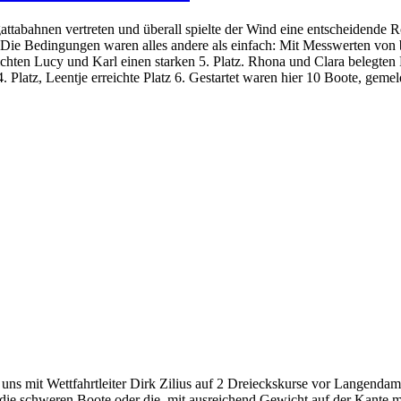
abahnen vertreten und überall spielte der Wind eine entscheidende 
t. Die Bedingungen waren alles andere als einfach: Mit Messwerten v
eichten Lucy und Karl einen starken 5. Platz. Rhona und Clara belegten
4. Platz, Leentje erreichte Platz 6. Gestartet waren hier 10 Boote, gem
ns mit Wettfahrtleiter Dirk Zilius auf 2 Dreieckskurse vor Langendam
 die schweren Boote oder die, mit ausreichend Gewicht auf der Kante 