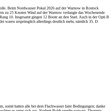
Rolle. Beim Nordwasser Pokal 2026 auf der Warnow in Rostock
on bis zu 25 Knoten Wind auf der Warnow verlangte das Wochenende
 Rang 10. Insgesamt gingen 12 Boote an den Start. Auch in der Opti B
eldet waren ursprünglich allerdings deutlich mehr, nämlich 35. D
m, somit hatten alle bei dem Flachwasser faire Bedingungen; danke
machten es unter sich aus. Norbert Boldt segelte vorweg, Thommy